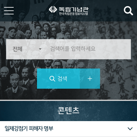
한
국
독
립
운
동
정
검색
보
시
스
템
역
사
콘텐츠
의
가
치
대한민국임시정부
독립운동가 자료
마이크로필름
미주흥사단
신문자료
의병자료
재한선교사보고문건
일제강점기 피해자 명부
를
추