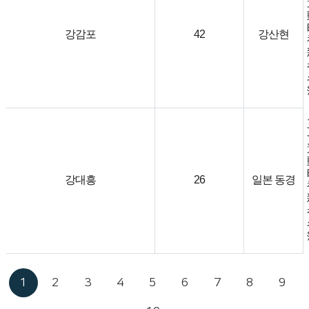
강감포
42
강산현
강대흥
26
일본 동경
1
2
3
4
5
6
7
8
9