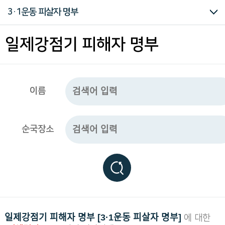
구
대한인국민회
3·1운동 피살자 명부
하
는
독
강제동원자 1차
강제동원자 2차
3·1운동 피살자 명부
관동대지진 피살자 명부
태평양전쟁 피해자 명부
일제강점기 피해자 명부
립
운
동
관
련
모
이름
든
자
료
를
순국장소
편
리
하
게
열
람
하
실
수
있
일제강점기 피해자 명부 [3·1운동 피살자 명부]
에 대한
습