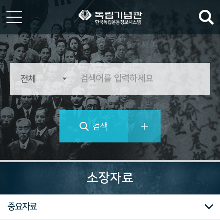
한
국
독
립
운
동
정
검색
보
시
스
템
역
사
소장자료
의
가
치
소장자료 컬렉션
전체
전적류
문서류
문화/예술/종교
생활류
군사류
산업/생업류
과학/기술류
동영상류
사진/필름류
기증자료
중요자료
를
추