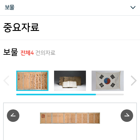
구
즐겨찾는 자료
보물
하
는
독
등록문화재
보물
국가지정기록물
유네스코세계기록유산
중요자료
립
운
동
관
련
보물
전체4
건의자료
모
든
자
료
를
편
리
하
게
열
람
하
실
수
있
습