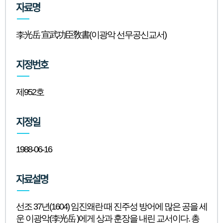
자료명
니
다.
李光岳 宣武功臣敎書(이광악 선무공신교서)
지정번호
제952호
지정일
1988-06-16
자료설명
선조 37년(1604) 임진왜란 때 진주성 방어에 많은 공을 세
운 이광악(李光岳 )에게 상과 훈장을 내린 교서이다. 총