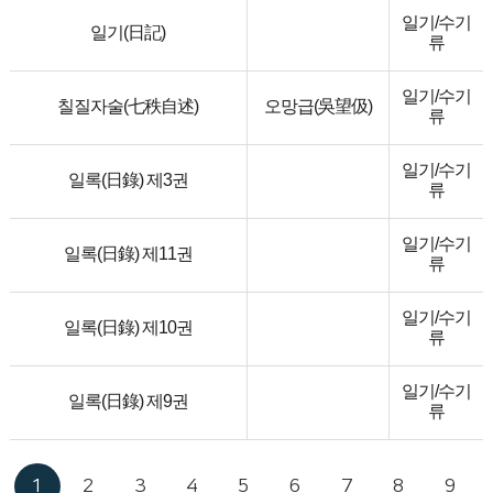
일기/수기
일기(日記)
류
일기/수기
칠질자술(七秩自述)
오망급(吳望伋)
류
일기/수기
일록(日錄) 제3권
류
일기/수기
일록(日錄) 제11권
류
일기/수기
일록(日錄) 제10권
류
일기/수기
일록(日錄) 제9권
류
1
2
3
4
5
6
7
8
9