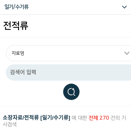
구
소장자료 컬렉션
문서류
문화/예술/종교
생활류
군사류
산업/생업류
과학/기술류
동영상류
사진/필름류
기증자료
중요자료
즐겨찾는 자료
일기/수기류
하
는
독
고서류
단행본류
화보/도록류
일기/수기류
원고류
교과서류
연간물류
신문류
지도류
기타류
전적류
립
운
동
관
련
모
든
자
료
를
편
리
하
게
열
람
하
실
소장자료/전적류 [일기/수기류]
에 대한
전체 270
건의 기
수
사검색
있
습