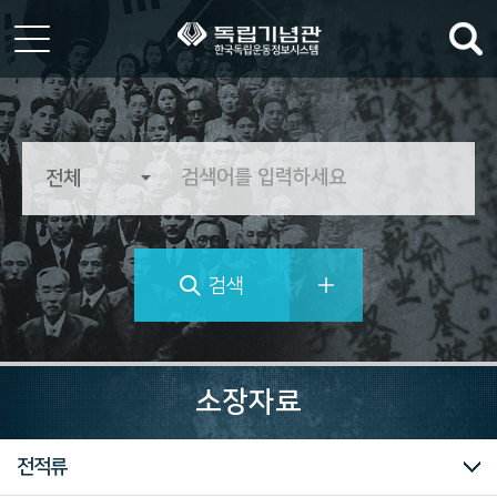
한
국
독
립
운
동
정
검색
보
시
스
템
역
사
소장자료
의
가
치
전체
전적류
를
추