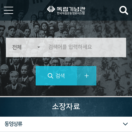
한
국
독
립
운
동
정
검색
보
시
스
템
역
사
소장자료
의
가
치
전체
전적류
문서류
문화/예술/종교
생활류
군사류
산업/생업류
과학/기술류
동영상류
를
추