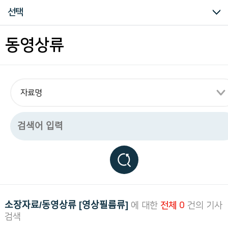
구
소장자료 컬렉션
사진/필름류
기증자료
중요자료
즐겨찾는 자료
선택
하
는
독
동영상류
립
운
동
관
련
모
든
자
료
를
편
리
하
게
열
람
하
실
소장자료/동영상류 [영상필름류]
에 대한
전체 0
건의 기사
수
검색
있
습