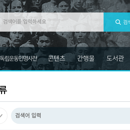
검
콘텐츠
간행물
도서관
독립운동인명사전
컬렉션
대한민국임시정부
교양총서
독립운동가 자료
독립운동가열전
류
마이크로필름
독립운동사적지보고서
미주흥사단
발간자료총서
자료
신문자료
소장자료사진집
의병자료
한국독립운동사 연구