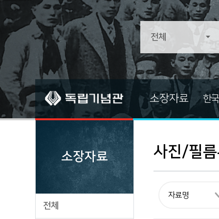
소장자료
한국
소장자료
소장자료 
전적류
기증자료
사진/필름
소장자료
문서류
중요자료
문화/예술/종교
즐겨찾는 
생활류
전체
군사류