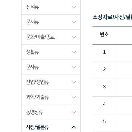
산업/생업류
전적류
과학/기술류
소장자료/사진/필
문서류
동영상류
사진/필름류
번호
문화/예술/종교
생활류
1
군사류
2
산업/생업류
3
과학/기술류
4
동영상류
5
사진/필름류