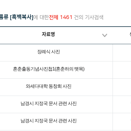
재한선교사보고문건
한국독립운동의 역사
일제강점기 피해자 명부
름류 [흑백복사]
에 대한
전체 1461
건의 기사검색
대한인국민회
자료명
장례식 사진
혼춘출동기념사진첩1(혼춘하의 뗏목)
와세다대학 동창회 사진
남경시 지정국 문서 관련 사진
남경시 지정국 문서 관련 사진