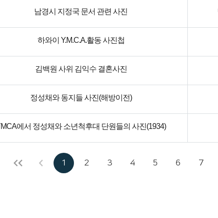
남경시 지정국 문서 관련 사진
하와이 Y.M.C.A.활동 사진첩
김백원 사위 김익수 결혼사진
정성채와 동지들 사진(해방이전)
YMCA에서 정성채와 소년척후대 단원들의 사진(1934)
1
2
3
4
5
6
7