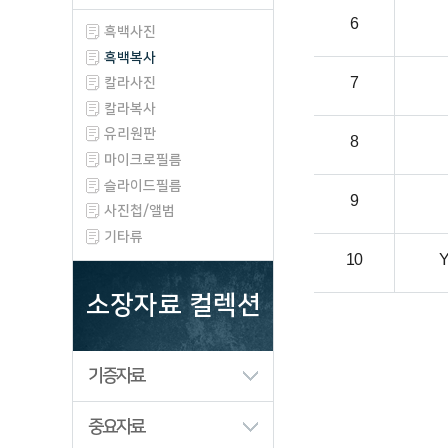
6
흑백사진
흑백복사
7
칼라사진
칼라복사
유리원판
8
마이크로필름
슬라이드필름
9
사진첩/앨범
기타류
10
소장자료 컬렉션
기증자료
중요자료