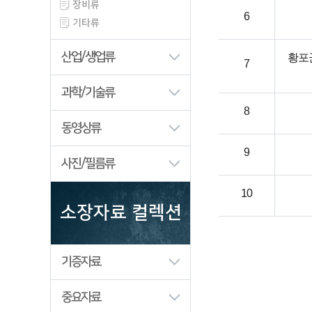
장비류
6
기타류
산업/생업류
황포
7
과학/기술류
8
동영상류
9
사진/필름류
10
소장자료 컬렉션
기증자료
중요자료