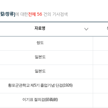
재한선교사보고문건
한국독립운동의 역사
일제강점기 피해자 명부
칼/창류]
에 대한
전체 56
건의 기사검색
대한인국민회
자료명
쌍도
일본도
일본도
황포군관학교 제5기 졸업기념 단검(1926)
이기표 절의검(節義劒)