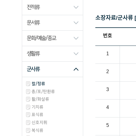
산업/생업류
전적류
과학/기술류
소장자료/군사류 [
문서류
동영상류
사진/필름류
번호
문화/예술/종교
생활류
1
군사류
2
칼/창류
3
총/포/탄환류
활/화살류
기치류
4
표식류
신호지휘
5
복식류