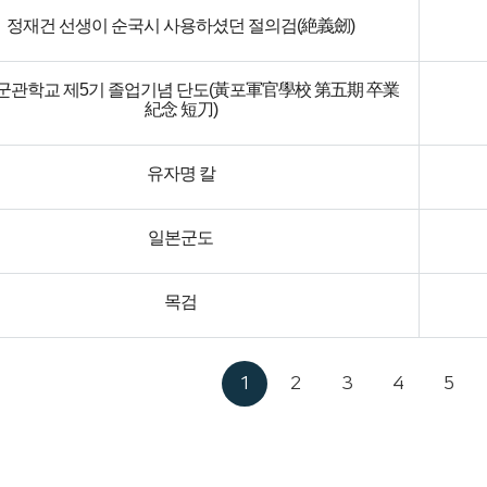
정재건 선생이 순국시 사용하셨던 절의검(絶義劒)
군관학교 제5기 졸업기념 단도(黃포軍官學校 第五期 卒業
紀念 短刀)
유자명 칼
일본군도
목검
1
2
3
4
5