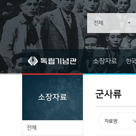
소장자료
한국
소장자료
소장자료 
전적류
기증자료
군사류
소장자료
문서류
중요자료
문화/예술/종교
즐겨찾는 
생활류
전체
군사류