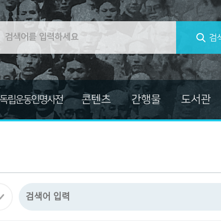
검
콘텐츠
간행물
도서관
독립운동인명사전
컬렉션
대한민국임시정부
교양총서
독립운동가 자료
독립운동가열전
마이크로필름
독립운동사적지보고서
미주흥사단
발간자료총서
자료
신문자료
소장자료사진집
의병자료
한국독립운동사 연구