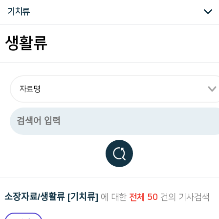
구
소장자료 컬렉션
군사류
산업/생업류
과학/기술류
동영상류
사진/필름류
기증자료
중요자료
즐겨찾는 자료
기치류
하
는
독
의생활류
식생활류
주생활류
생활용구
문방구류
기치류
사회생활류
형장구류
기타류
생활류
립
운
동
관
련
모
든
자
료
를
편
리
하
게
열
람
하
실
소장자료/생활류 [기치류]
에 대한
전체 50
건의 기사검색
수
있
습