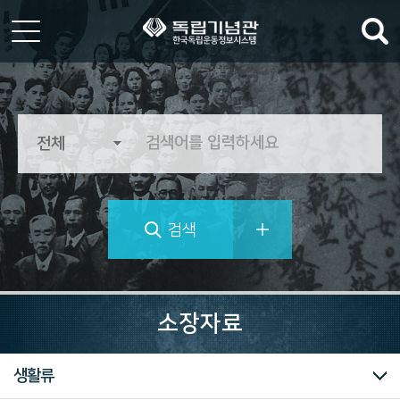
한
국
독
립
운
동
정
검색
보
시
스
템
역
사
소장자료
의
가
치
전체
전적류
문서류
문화/예술/종교
생활류
를
추