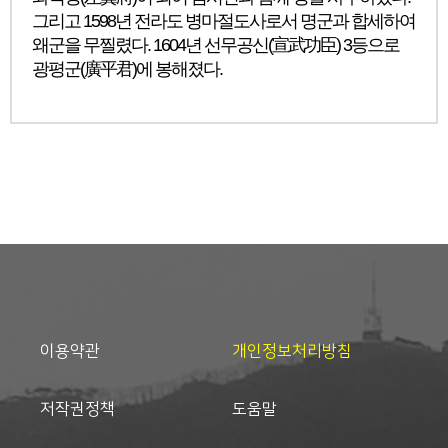
그리고 1598년 전라도 병마절도사로서 명군과 합세하여
왜군을 무찔렸다. 1604년 선무공신(宣武功臣) 3등으로
광평군(廣平君)에 봉해졌다.
이용약관
개인정보처리방침
저작권정책
도움말