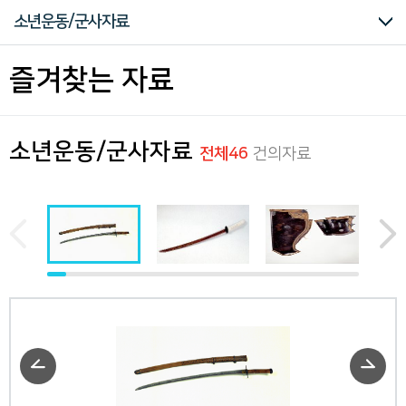
구
소년운동/군사자료
하
는
독
독립운동가 유묵
독립선언서
태극기
민족기록화
독립운동가 엽서
대한민국 임시정부
3.1운동
한국광복군
소년운동/군사자료
어린이날
윤봉길 의사 상하이의거
하와이 한인과 독립운동
애국의 노래
독립운동가의 옥중생활
즐겨찾는 자료
립
운
동
관
련
소년운동/군사자료
전체46
건의자료
모
든
자
료
를
편
리
하
게
열
람
하
실
수
있
습