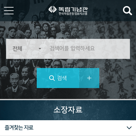
한
국
독
립
운
동
정
검색
보
시
스
템
역
사
소장자료
의
가
치
소장자료 컬렉션
전체
전적류
문서류
문화/예술/종교
생활류
군사류
산업/생업류
과학/기술류
동영상류
사진/필름류
기증자료
중요자료
즐겨찾는 자료
를
추