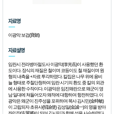
니
다.
자료명
이광악 보검(寶劒)
자료설명
임란시 전라병마절도사 이광악(李光岳)이 사용했던 환
도이다. 장식의 재질은 철이며 코등이도 철 재질이며 원
형의 내측을 +자료 투각하였다. 칼집은 나무 위에 용비
늘 형태로 주칠단청하여 임란 시기의 환도 중 칼의 외관
에 사용한 수작이다. 이광악은 임진왜란으로 왜군이 영
남 일대에 쳐들어오자 왜적에 대항하여 항전하였다. 이
광악은 왜군이 진주성을 포위하여 목사 김시민(金時敏)
이 고립되자 초유사(招諭使) 김성일(金誠一)의 명을 받아
좌익장(左翼將)이 되어 김시민과 함께 성을 사수하였다.