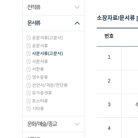
산업/생업류
전적류
과학/기술류
소장자료/문서류 
문서류
동영상류
사진/필름류
번호
공문서류(고문서)
공문서류
사문서류(고문서)
1
사문서류
서한류
영수증류
2
선언서/격문/전단류
유가증권류
포스터류
3
기타류
문화/예술/종교
4