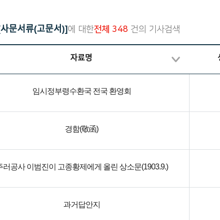
재한선교사보고문건
한국독립운동의 역사
일제강점기 피해자 명부
[사문서류(고문서)]
에 대한
전체 348
건의 기사검색
대한인국민회
자료명
임시정부령수환국 전국 환영회
경함(敬函)
주러공사 이범진이 고종황제에게 올린 상소문(1903.9.)
과거답안지