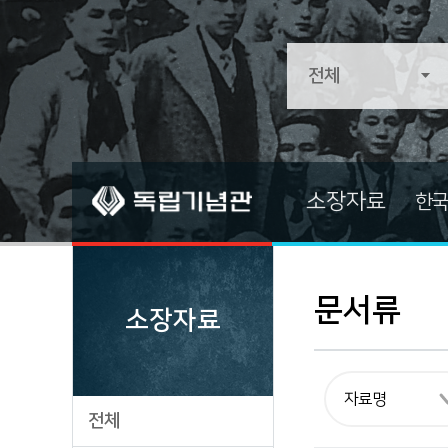
소장자료
한국
소장자료
소장자료 
전적류
기증자료
문서류
소장자료
문서류
중요자료
문화/예술/종교
즐겨찾는 
생활류
전체
군사류