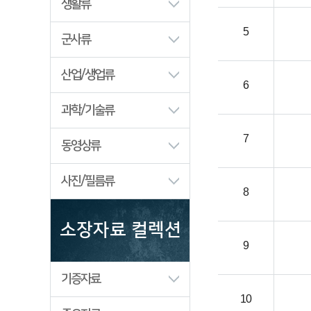
생활류
5
군사류
산업/생업류
6
과학/기술류
7
동영상류
사진/필름류
8
소장자료 컬렉션
9
기증자료
10