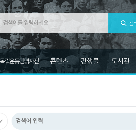
검
콘텐츠
간행물
도서관
독립운동인명사전
컬렉션
대한민국임시정부
교양총서
독립운동가 자료
독립운동가열전
마이크로필름
독립운동사적지보고서
미주흥사단
발간자료총서
자료
신문자료
소장자료사진집
의병자료
한국독립운동사 연구