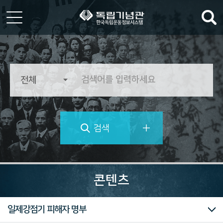
한
국
독
립
운
동
정
검색
보
시
스
템
역
사
콘텐츠
의
가
치
대한민국임시정부
독립운동가 자료
마이크로필름
미주흥사단
신문자료
의병자료
재한선교사보고문건
일제강점기 피해자 명부
를
추