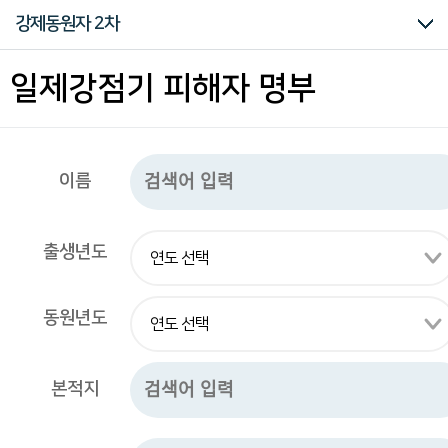
구
대한인국민회
강제동원자 2차
하
는
독
강제동원자 1차
강제동원자 2차
3·1운동 피살자 명부
관동대지진 피살자 명부
태평양전쟁 피해자 명부
일제강점기 피해자 명부
립
운
동
관
련
모
이름
든
자
료
를
출생년도
편
리
하
동원년도
게
열
람
하
본적지
실
수
있
습