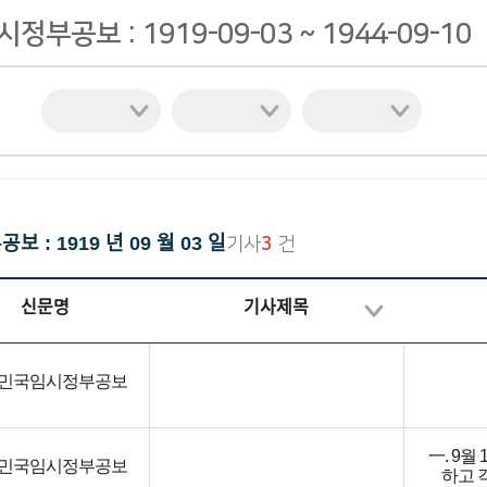
재한선교사보고문건
한국독립운동의 역사
부공보 : 1919-09-03 ~ 1944-09-10
일제강점기 피해자 명부
대한인국민회
: 1919 년 09 월 03 일
기사
3
건
신문명
기사제목
민국임시정부공보
一. 9
민국임시정부공보
하고 