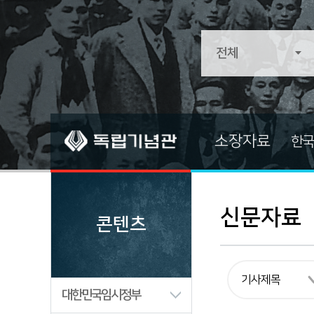
소장자료
한국
소장자료
소장자료 
전적류
기증자료
신문자료
콘텐츠
문서류
중요자료
문화/예술/종교
즐겨찾는 
생활류
대한민국임시정부
군사류