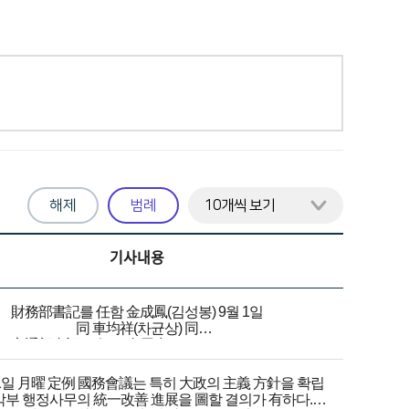
해제
범례
기사내용
財務部書記를 任함 金成鳳(김성봉) 9월 1일
同 車均祥(차균상) 同
交通部書記를 任함 金用貞(김용정) 9월 2일
臨時警護員을 任함 金熙俊(김희준) 9월 3일
同 田在淳(전재순) 同
월 1일 月曜 定例 國務會議는 특히 大政의 主義 方針을 확립
각부 행정사무의 統一改善 進展을 圖할 결의가 有하다.