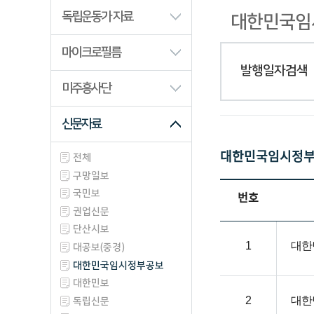
산업/생업류
독립운동가 자료
대한민국임시정
과학/기술류
마이크로필름
동영상류
발행일자검색
사진/필름류
미주흥사단
신문자료
대한민국임시정부공보 
전체
구망일보
국민보
번호
권업신문
단산시보
1
대한
대공보(중경)
대한민국임시정부공보
대한민보
2
대한
독립신문