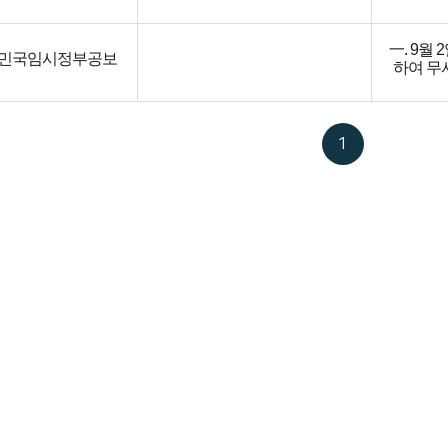
二. 9월
(一) 
一. 9월
민국임시정부공보
하여 무
(二) 
二. 9월
(三) 外
月 一日
民國의 
1
ㄱ
ㄴ
ㄷ