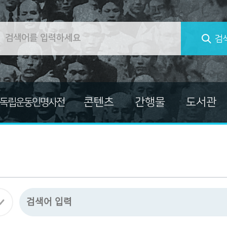
검
콘텐츠
간행물
도서관
독립운동인명사전
컬렉션
대한민국임시정부
교양총서
독립운동가 자료
독립운동가열전
마이크로필름
독립운동사적지보고서
미주흥사단
발간자료총서
자료
신문자료
소장자료사진집
의병자료
한국독립운동사 연구