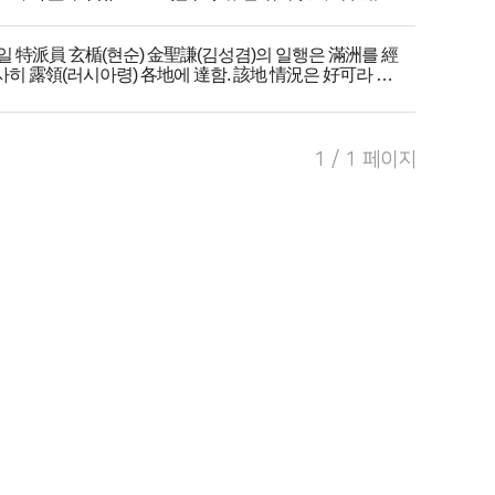
 2일 臨時國務會議는 특히 調査 宣傳 及 外務部 政務振作에
關하여 左의 事項을 의결하다.
國務院에 調査課를 置하여 史料 及 其他 宣傳材料를 調査 編
 2일 特派員 玄楯(현순) 金聖謙(김성겸)의 일행은 滿洲를 經
纂할 일
사히 露領(러시아령) 各地에 達함. 該地 情況은 好可라 報
國務院 及 內務 外務 2부가 協和하여 內外에 대한 宣傳 佈告
함
事務를 勵行할 일
 3일 在華盛頓(워싱턴) 國務總理 李承晩(이승만) 박사는 三
務部 政務를 振作하기 위하여 그 統轄을 國務總理代理가 아
의 宣言 及 臨時憲章의 精神을 다시 세계에 廣佈하여서 我
주 兼攝하고 左의 부서를 정할 일
完全 永久한 獨立을 宣明함. 氏는 敵日本의 自治運動을 妨
1 / 1 페이지
. 庶務에 관한 사무는 白南七(백남칠)에게 命하기로
害함이라 함
. 宣傳에 관한 사무는 金輿濟(김여제)에게 任하기로
. 交涉에 관한 사무는 呂運亨(여운형)에게 托하기로