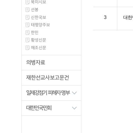
북미시보
선봉
신한국보
3
대한
태평양주보
한민
황성신문
해조신문
의병자료
재한선교사보고문건
일제강점기 피해자 명부
대한인국민회