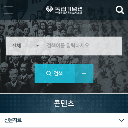
한
국
독
립
운
동
정
검색
보
시
스
템
역
사
콘텐츠
의
가
치
대한민국임시정부
독립운동가 자료
마이크로필름
미주흥사단
신문자료
를
추