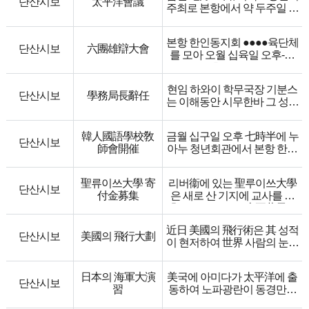
단산시보
太平洋會議
주최로 본항에서 약 두주일 동
연맹회 주최로 六月五日午후
안 태평양회의를 개최할 터인
六時에 본항 중국인 호놀루루
데 출석할 각국 대표자는 미
잠수이 하우스에서 그들을 위
본항 한인동지회 ●●●●육단체
국, 호주, 캐나다, 중국, 한국,
하여 성대한 초대회를 열 터인
단산시보
六團雄辯大會
를 모아 오월 십육일 오후-칠
일본, 필리핀 등이요, 토의문
데 남녀동포가 다수히히 내참
시에 교민총단●●●●개회하였
제는 정치, 교육, 종교, 경제, 상
하기를 바라며 회비는 일원이
●지● ●● 태평양잡지사부인구
업 등 여러 문제라 하며 우리
라더라.
현임 하와이 학무국장 기분스
제회 ●●청년●의 지방교민단
한인편 대표는 본국에서 이상
단산시보
學務局長辭任
는 이해동안 시무한바 그 성적
●● 의원변사들이 ●●●로 열변
재, 윤치호, 신홍후 등 三人과
이 가장 ●수하여 모든 학계에
을 ●한바 심판원 김영●, 윤치
그외 二人이 출석한다하며 중
서 씨를 환영하는 바인데 이번
영 양씨의 ●●하에 변사 三人
국에서 독립운동을 진행하던
韓人國語學校敎
금월 십구일 오후 七時半에 누
하와이 입법부와의 다소간 의
이 현상에 당선 되었더라.
단산시보
박용만 씨도 내참한다하며 특
師會開催
아누 청년회관에서 본항 한인
견충돌도 있었거니와 씨는 캘
일등 오원 최백렬
별히 미주에서 서재필 박사를
국어학교 교사회를 개최하고
리포니아 옥랜드 공립학교 부
이등 삼원 박도라
청하여 온다는데 씨의 여비 중
각국인 어학교 사학관 ●●스박
감독으로 전임하기로 결심하
삼등 일원 박영신
一千 원을 하와이 한인들이 판
聖류이쓰大學 寄
리버衞에 있는 聖루이쓰大學
사가 학교방침에 대하여 의견
고 수일 전에 정식 사임서를
단산시보
출한다더라.
付金募集
은 새로 산 기지에 교사를 신
을 제출하였는데 종래의 한인
파링톤 총독에게 제출하였는
기자 왈 본회의의 성질은 태평
축하기 위하여 二十五萬元을
어학교는 연한과 과정이
데 해임일은 七月二十九日이
양연안 연안각국간에 우이돈
하와이에서 모집하는 중인데
●●●●하니 연한은 육년으로
라더라.
近日 美國의 飛行術은 其 성적
목을 목적함인데 日米문제는
모집인을 각 섬에 파송하여 수
정하여 예비과 이년과 초등과
단산시보
美國의 飛行大劃
이 현저하여 世界 사람의 눈을
이민법 改定으로나 풀려니와
금에 착수한 바 그 성적이 매
사년을 필한 후 졸업장은 학무
놀래었는데 더욱 일보를 나아
한일 문제는 한국이 독립하기
우 양호하다더라.
국에서 주게 하고 과정은 연전
가 太平洋을 횡단할 목적으로
까지는 풀기 어렵다.
에 학무국 지휘로 편찬된 교과
日本의 海軍大演
美국에 아미다가 太平洋에 출
금년 여름에 장거리 비행을 시
단산시보
서 삼권을 방금 교민단 인쇄부
習
동하여 노파광란이 동경만을
하여 中國에 도달키로 大계획
에서 출판중이요 부족되는 교
부딪치며 성격이 촉급한 왜족
을 한다더라.