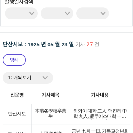
발행일자검색
니
다.
단산시보 : 1925 년 05 월 23 일
기사
27
건
범례
신문명
기사제목
기사내용
本港各學校卒業
하와이 대학 二人, 맥킨리 中
단산시보
生
학 九人, 聖루이스대학 一人,
이올나니中학 一人, 사법학교
三人, 간호원학교 三人, 이상
금년 七月 一日, 기독교청년회
에 十九人이라는데 한인학생