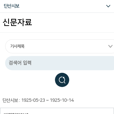
구
의병자료
재한선교사보고문건
일제강점기 피해자 명부
대한인국민회
단산시보
하
는
독
전체
구망일보
국민보
권업신문
단산시보
대공보(중경)
대한민국임시정부공보
대한민보
독립신문
북미시보
선봉
신한국보
태평양주보
한민
황성신문
해조신문
신문자료
립
운
동
관
련
모
든
자
료
를
편
리
하
게
열
람
하
실
단산시보 : 1925-05-23 ~ 1925-10-14
수
있
습