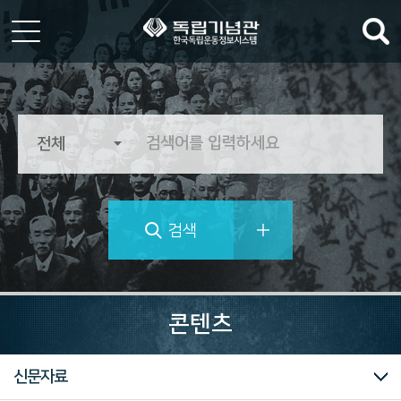
한
국
독
립
운
동
정
검색
보
시
스
템
역
사
콘텐츠
의
가
치
대한민국임시정부
독립운동가 자료
마이크로필름
미주흥사단
신문자료
를
추