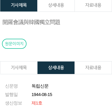
니
기사제목
상세내용
자료내용
다.
開羅會議與韓國獨立問題
원문이미지
기사제목
상세내용
자료내용
신문명
독립신문
발행일
1944-08-15
생산정보
제1호