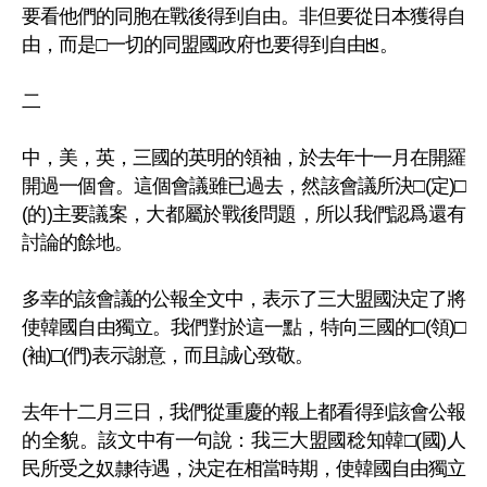
要看他們的同胞在戰後得到自由。非但要從日本獲得自
由，而是□一切的同盟國政府也要得到自由ꡓ。
二
中，美，英，三國的英明的領袖，於去年十一月在開羅
開過一個會。這個會議雖已過去，然該會議所決□(定)□
(的)主要議案，大都屬於戰後問題，所以我們認爲還有
討論的餘地。
多幸的該會議的公報全文中，表示了三大盟國決定了將
使韓國自由獨立。我們對於這一點，特向三國的□(領)□
(袖)□(們)表示謝意，而且誠心致敬。
去年十二月三日，我們從重慶的報上都看得到該會公報
的全貌。該文中有一句說：我三大盟國稔知韓□(國)人
民所受之奴隸待遇，決定在相當時期，使韓國自由獨立