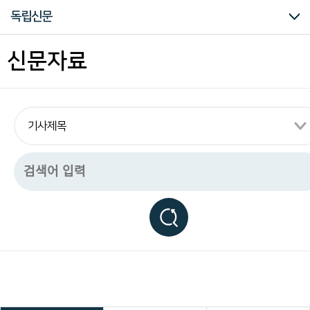
구
의병자료
재한선교사보고문건
일제강점기 피해자 명부
대한인국민회
독립신문
하
는
독
전체
구망일보
국민보
권업신문
단산시보
대공보(중경)
대한민국임시정부공보
대한민보
독립신문
북미시보
선봉
신한국보
태평양주보
한민
황성신문
해조신문
신문자료
립
운
동
관
련
모
든
자
료
를
편
리
하
게
열
람
하
실
수
있
습