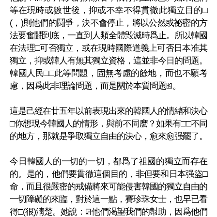
等在現時或數世後，抑或不幸不得貫徹此獨立目的□
(，)則他們的鬪爭，決不會停止，將以公然或祕密的方
法要奮鬪到底，一直到人類全體毁滅時爲止。所以韓國
在法理□可否獨立，或在現時國際道義上可否日本准其
獨立，抑或韓人有無其獨立資格，這並非今日的問題。
韓國人民□□此等問題，固無考慮的餘地，而也不願考
慮，因爲此非理論問題，而是關於本質問題ꡓ。
這是己經在廿五年以前表現出來的韓國人的情緖和決心
□你想現今韓國人的情形，與前不同麽？如果有□□不同
的地方，那就是爭取獨立自由的決心，愈來愈强罷了。
今日韓國人的一切的一切，都爲了祖國的獨立而存在
的。是的，他們要貫徹這個目的，非但要和日本强盜□
命，而且很嚴密的戒備將來可能侵害韓國的獨立自由的
一切障礙的來臨，對於這一點，賽珍珠女士，也早已看
得□(很)淸楚。她說：ꡒ他們渴望我們的幇助，因爲他們