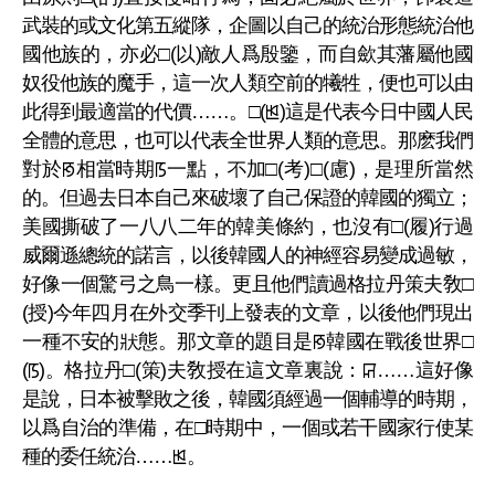
武裝的或文化第五縱隊，企圖以自己的統治形態統治他
國他族的，亦必□(以)敵人爲殷鑒，而自歛其藩屬他國
奴役他族的魔手，這一次人類空前的犧牲，便也可以由
此得到最適當的代價……。□(ꡓ)這是代表今日中國人民
全體的意思，也可以代表全世界人類的意思。那麽我們
對於ꡐ相當時期ꡑ一點，不加□(考)□(慮)，是理所當然
的。但過去日本自己來破壞了自己保證的韓國的獨立；
美國撕破了一八八二年的韓美條約，也沒有□(履)行過
威爾遜總統的諾言，以後韓國人的神經容易變成過敏，
好像一個驚弓之鳥一樣。更且他們讀過格拉丹策夫敎□
(授)今年四月在外交季刊上發表的文章，以後他們現出
一種不安的狀態。那文章的題目是ꡐ韓國在戰後世界□
(ꡑ)。格拉丹□(策)夫敎授在這文章裏說：ꡒ……這好像
是說，日本被擊敗之後，韓國須經過一個輔導的時期，
以爲自治的準備，在□時期中，一個或若干國家行使某
種的委任統治……ꡓ。