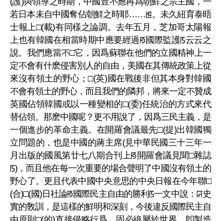
(護)與領導之時期，中國豈不應再爲朝鮮之宗主國，一
若日本未自中國奪佔朝鮮之時耶……ꡓ。未久紐育泰晤
士報上□(載)有同樣之論調。去年五月，芝加哥太陽報
上也有韓國在相當時期中應要經過ꡐ國際監護ꡑ云云之
說。我們應當不□它，因爲蘇聯在他們的立國精神上一
定不會有什麽侵害別人的自由，美國在其傳統政策上從
來沒有領土的野心；□(英)國在戰後非但其本身對韓國
不會有領土的野心，而且我們的隣邦，將來一定不贊成
英國佔領韓國或以一種變相的□(委)任統治的方式來代
替佔領。那麽中國呢？更不用說了，因爲三民主義，是
一個進步的革命主義。在開羅會議最先□(提)出韓國獨
立問題的，也是中國的蔣主席(見中華民國三十三年一
月出版的國風第廿七八期合刊上ꡐ開羅會議見聞□雜誌
ꡑ)，而且他在每一次重要的場合聲明了中國沒有領土的
野心了。更且代表中國中央意思的中央日報在今年聯□
(合)□(國)日社論ꡐ國際民主自由的勝利ꡑ一文中說：ꡒ史
實的敎訓，是這樣的鮮明和深刻，今後違反國際民主自
由原則□(的)直接侵略行爲，固必絶屬於世界，卽製造