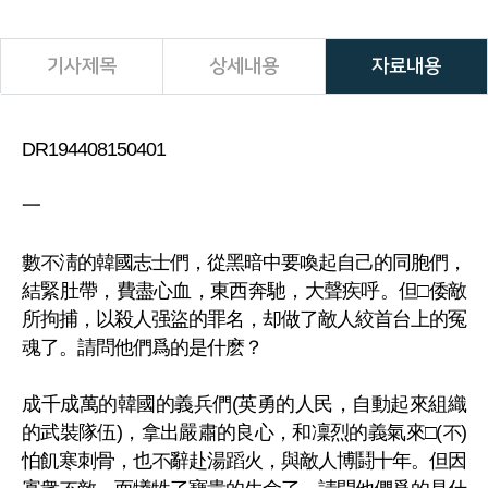
기사제목
상세내용
자료내용
DR194408150401
一
數不淸的韓國志士們，從黑暗中要喚起自己的同胞們，
結緊肚帶，費盡心血，東西奔馳，大聲疾呼。但□倭敵
所拘捕，以殺人强盜的罪名，却做了敵人絞首台上的冤
魂了。請問他們爲的是什麽？
成千成萬的韓國的義兵們(英勇的人民，自動起來組織
的武裝隊伍)，拿出嚴肅的良心，和凜烈的義氣來□(不)
怕飢寒刺骨，也不辭赴湯蹈火，與敵人博鬪十年。但因