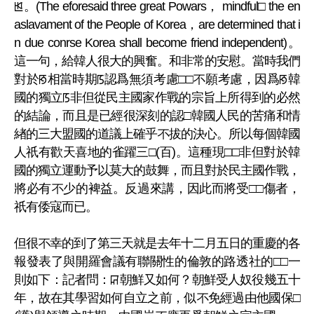
ꡓ。(The eforesaid three great Powars， mindful□ the en
aslavament of the People of Korea，are determined that i
n due conrse Korea shall become friend independent)。
這一句，給韓人很大的興奮。和非常的安慰。當時我們
對於ꡐ相當時期ꡑ認爲無須考慮□□不願考慮，因爲ꡐ韓
國的獨立ꡑ非但從民主國家作戰的宗旨上所得到的必然
的結論，而且是已經很深刻的認□韓國人民的苦痛和情
緖的三大盟國的道議上確乎不拔的決心。所以每個韓國
人祇有歡天喜地的雀躍三□(百)。這種現□□非但對於韓
國的獨立運動予以莫大的鼓舞，而且對於民主國作戰，
將必有不少的裨益。反過來講，因此而將受□□傷者，
祇有倭寇而已。
但很不幸的到了第三天就是去年十二月五日的重慶的各
報發表了與開羅會議有聯關性的倫敦的路透社的□□一
則如下：記者問：ꡒ朝鮮又如何？朝鮮受人奴役幾五十
年，故在其學習如何自立之前，似不免經過由他國保□