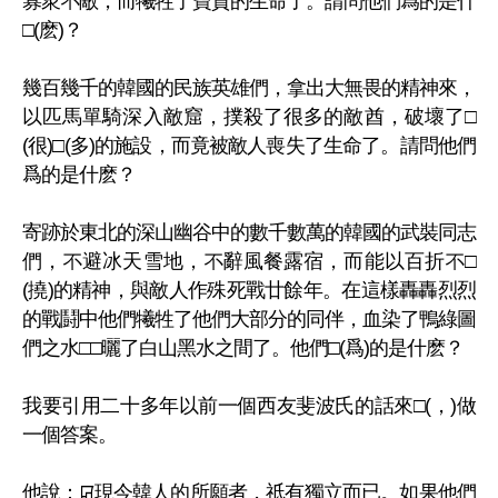
寡衆不敵，而犧牲了寶貴的生命了。請問他們爲的是什
□(麽)？
幾百幾千的韓國的民族英雄們，拿出大無畏的精神來，
以匹馬單騎深入敵窟，撲殺了很多的敵酋，破壞了□
(很)□(多)的施設，而竟被敵人喪失了生命了。請問他們
爲的是什麽？
寄跡於東北的深山幽谷中的數千數萬的韓國的武裝同志
們，不避冰天雪地，不辭風餐露宿，而能以百折不□
(撓)的精神，與敵人作殊死戰廿餘年。在這樣轟轟烈烈
的戰鬪中他們犧牲了他們大部分的同伴，血染了鴨綠圖
們之水□□曬了白山黑水之間了。他們□(爲)的是什麽？
我要引用二十多年以前一個西友斐波氏的話來□(，)做
一個答案。
他說：ꡒ現今韓人的所願者，祇有獨立而已。如果他們