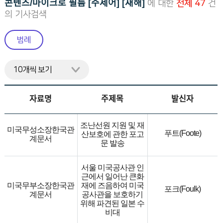
콘텐츠/마이크로 필름 [주제어] [재해]
에 대한
전체 47
건
니
의 기사검색
다.
범례
자료명
주제목
발신자
조난선원 지원 및 재
미국무성소장한국관
푸트(Foote)
산보호에 관한 포고
계문서
문 발송
서울 미국공사관 인
근에서 일어난 큰화
미국무부소장한국관
재에 즈음하여 미국
포크(Foulk)
계문서
공사관을 보호하기
위해 파견된 일본 수
비대