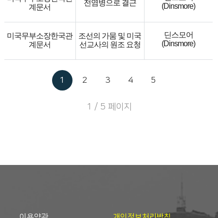
전염병으로 결근
(Dinsmore)
계문서
딘스모어
미국무부소장한국관
조선의 가뭄 및 미국
(Dinsmore)
계문서
선교사의 원조 요청
1
2
3
4
5
1 / 5 페이지
이용약관
개인정보처리방침