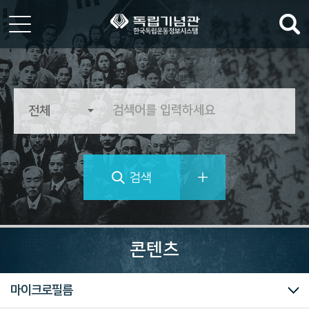
한
국
독
립
운
동
정
검색
보
시
스
템
역
사
콘텐츠
의
가
치
대한민국임시정부
독립운동가 자료
마이크로필름
를
추