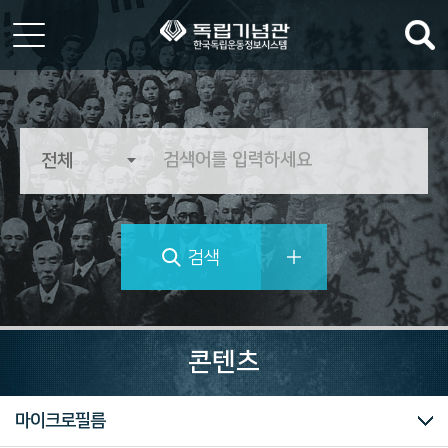
한
국
독
립
운
동
정
검색
보
시
스
템
역
사
콘텐츠
의
가
치
대한민국임시정부
독립운동가 자료
마이크로필름
를
추