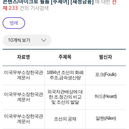
콘텐츠/마이크로 필름 [주제어] [재정금융]
에 대한
전
니
체 233
건의 기사검색
다.
범례
자료명
주제목
발신자
미국무부소장한국관
1884년 조선의 화폐
포크(Foulk)
계문서
주조,금속생산량
외국차관배상에 대
미국무부소장한국관
허드(Heard)
한 조.청간의 비교
계문서
및 조선의 발달
미국무부소장한국관
알렌(Allen)
조선의 공채
계문서