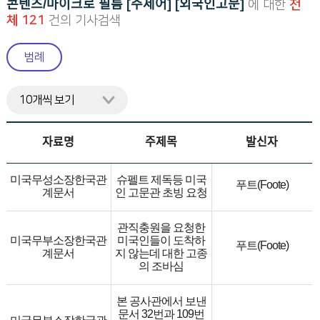
콘텐츠/마이크로 필름 [주제어] [외국인고문]
에 대한
전
니
체 121
건의 기사검색
다.
범례
자료명
주제목
발신자
미국무성소장한국관
슈펠트 제독등 미국
푸트(Foote)
계문서
인 고문관 초빙 요청
관직충원을 요청한
미국무부소장한국관
미국인들이 도착하
푸트(Foote)
계문서
지 않는데 대한 고종
의 조바심
본 공사관에서 보낸
문서 32번과 109번