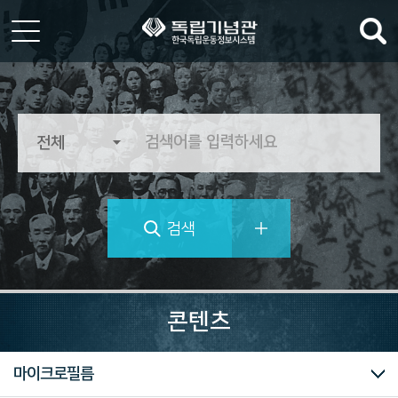
한
국
독
립
운
동
정
검색
보
시
스
템
역
사
콘텐츠
의
가
치
대한민국임시정부
독립운동가 자료
마이크로필름
를
추