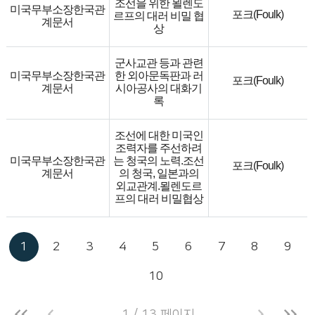
조선을 위한 묄렌도
미국무부소장한국관
포크(Foulk)
르프의 대러 비밀 협
계문서
상
군사교관 등과 관련
미국무부소장한국관
한 외아문독판과 러
포크(Foulk)
계문서
시아공사의 대화기
록
조선에 대한 미국인
조력자를 주선하려
미국무부소장한국관
는 청국의 노력.조선
포크(Foulk)
계문서
의 청국, 일본과의
외교관계.묄렌도르
프의 대러 비밀협상
1
2
3
4
5
6
7
8
9
10