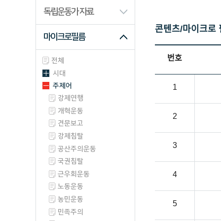
산업/생업류
독립운동가 자료
과학/기술류
콘텐츠/마이크로 
마이크로필름
동영상류
사진/필름류
번호
전체
시대
주제어
1
강제연행
개혁운동
2
견문보고
강제침탈
3
공산주의운동
국권침탈
근우회운동
4
노동운동
농민운동
5
민족주의