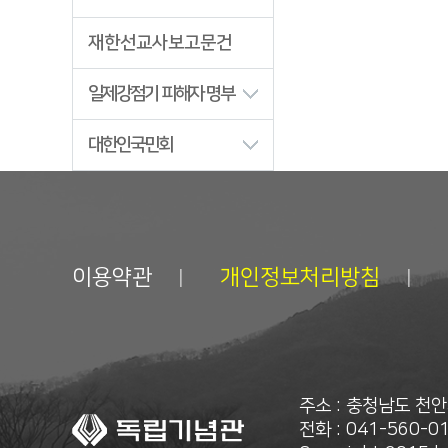
재한선교사보고문건
일제강점기 피해자 명부
대한인국민회
이용약관
개인정보처리방침
주소 : 충청남도 천
전화 : 041-560-01