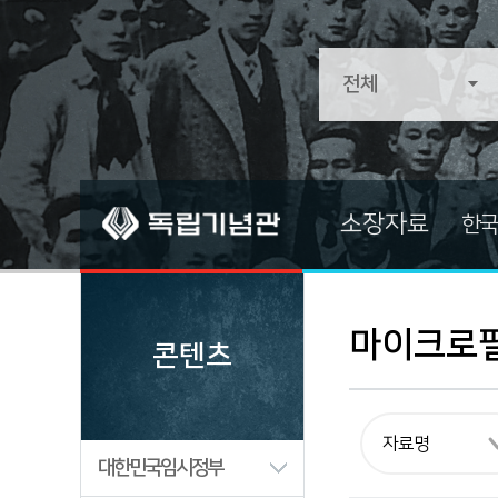
소장자료
한국
소장자료
소장자료 
전적류
기증자료
마이크로
콘텐츠
문서류
중요자료
문화/예술/종교
즐겨찾는 
생활류
대한민국임시정부
군사류