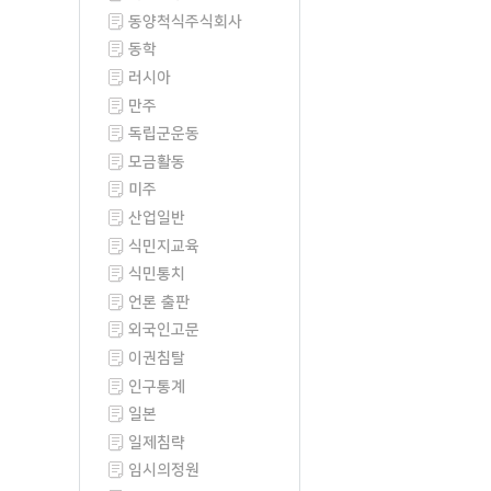
동양척식주식회사
동학
러시아
만주
독립군운동
모금활동
미주
산업일반
식민지교육
식민통치
언론 출판
외국인고문
이권침탈
인구통계
일본
일제침략
임시의정원