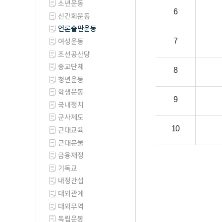
소년운동
6
신간회운동
언론출판운동
7
여성운동
조선공산당
종교단체
8
청년운동
학생운동
9
국내정치
군사제도
10
근대교육
근대문물
금융재정
기독교
내정간섭
대외관계
대외무역
독립운동