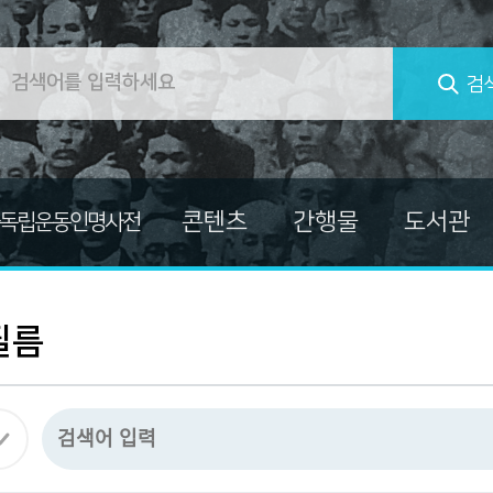
검
콘텐츠
간행물
도서관
독립운동인명사전
컬렉션
대한민국임시정부
교양총서
독립운동가 자료
독립운동가열전
필름
마이크로필름
독립운동사적지보고서
미주흥사단
발간자료총서
자료
신문자료
소장자료사진집
의병자료
한국독립운동사 연구