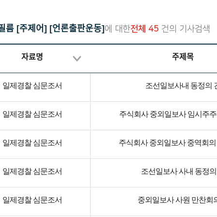
재한선교사보고문건
한국독립운동의 역사
일제강점기 피해자 명부
필름 [주제어] [언론출판운동]
에 대한
전체 45
건의 기사검색
대한인국민회
자료명
주제목
일제경찰 심문조서
조선일보사내 동정의 
일제경찰 심문조서
주식회사 중외일보사 임시주주
일제경찰 심문조서
주식회사 중외일보사 중역회의 
일제경찰 심문조서
조선일보사 사내 동정의
일제경찰 심문조서
중외일보사 사원 만찬회의