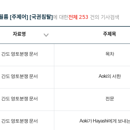
재한선교사보고문건
한국독립운동의 역사
일제강점기 피해자 명부
름 [주제어] [국권침탈]
에 대한
전체 253
건의 기사검색
대한인국민회
자료명
주제목
간도 영토분쟁 문서
목차
간도 영토분쟁 문서
Aoki의 서한
간도 영토분쟁 문서
전문
간도 영토분쟁 문서
Aoki가 Hayashi에게 보내