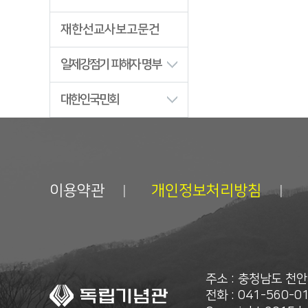
재한선교사보고문건
일제강점기 피해자 명부
대한인국민회
이용약관
개인정보처리방침
주소 : 충청남도 천
전화 : 041-560-01