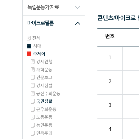
산업/생업류
독립운동가 자료
과학/기술류
콘텐츠/마이크로 필
마이크로필름
동영상류
사진/필름류
번호
전체
시대
주제어
1
강제연행
개혁운동
견문보고
2
강제침탈
공산주의운동
국권침탈
3
근우회운동
노동운동
농민운동
4
민족주의