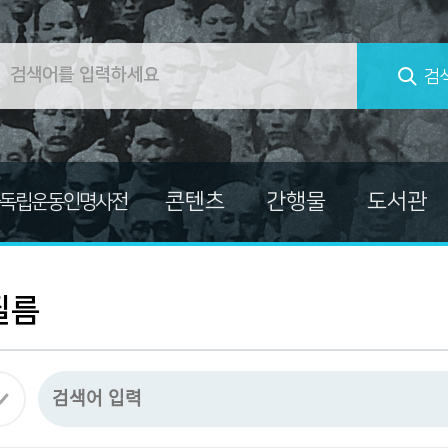
검
콘텐츠
간행물
도서관
독립운동인명사전
컬렉션
대한민국임시정부
교양총서
독립운동가 자료
독립운동가열전
필름
마이크로필름
독립운동사적지보고서
미주흥사단
발간자료총서
자료
신문자료
소장자료사진집
의병자료
한국독립운동사 연구