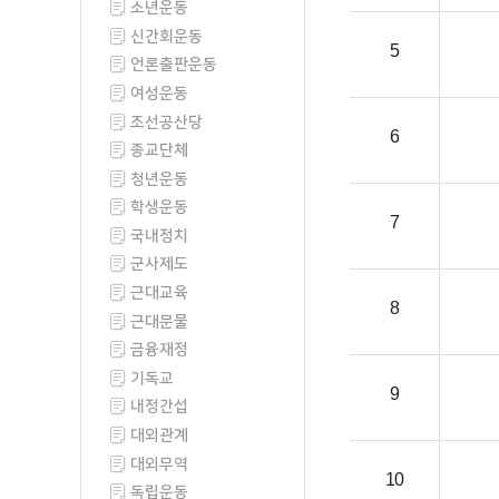
소년운동
신간회운동
5
언론출판운동
여성운동
조선공산당
6
종교단체
청년운동
학생운동
7
국내정치
군사제도
근대교육
8
근대문물
금융재정
기독교
9
내정간섭
대외관계
대외무역
10
독립운동