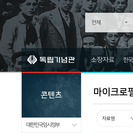
소장자료
한국
소장자료
소장자료 
전적류
기증자료
마이크로
콘텐츠
문서류
중요자료
문화/예술/종교
즐겨찾는 
생활류
대한민국임시정부
군사류