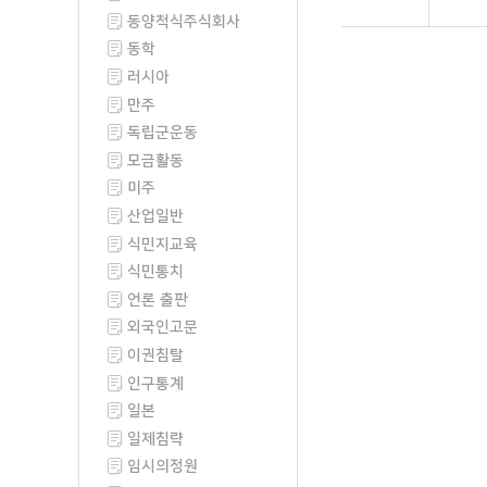
동양척식주식회사
동학
러시아
만주
독립군운동
모금활동
미주
산업일반
식민지교육
식민통치
언론 출판
외국인고문
이권침탈
인구통계
일본
일제침략
임시의정원