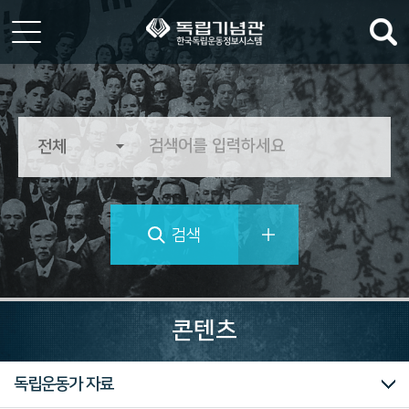
한
국
독
립
운
동
정
검색
보
시
스
템
역
사
콘텐츠
의
가
치
대한민국임시정부
독립운동가 자료
를
추