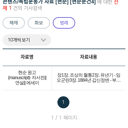
콘텐츠/독립운동가 자료 [현순] [현순문건4]
에 대한
전
니
체 1
건의 기사검색
다.
해제
화보
범례
자료명
자료내용
현순 원고
장1장. 조상의 혈통2장. 유년기 - 임
(manuscript)- 자서전||
오군란3장. 1884년 갑신정변 - 부친
연설|| 에세이
의 관직 등용4장. 부친의 은퇴와 고
향 생활5장. 1894년 갑오경장6장.
명성황후(Queen Min)시해사건 - 의
병이 되기 위한 가출 7장. 가족들의
1
상경과 도시 생활
1 / 1 페이지