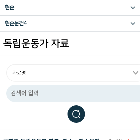
구
마이크로필름
미주흥사단
신문자료
의병자료
재한선교사보고문건
일제강점기 피해자 명부
대한인국민회
현순
하
는
독
계봉우
김광제
김문택
김정규
김중건
문석환
민용호
박상진
박은식
방사겸
서상렬
서재필
송병선
송종익
신채호
안규홍
안창호
양기탁
유자명
윤복영
윤봉춘
이강
이강훈
이관구
이동휘
이인섭
이자해
이조승
임병찬
임한주
장인환
전기홍
전명운
조창용
조희제
최두영
최재형
한길수
헐버트
현순
기타
현순문건4
립
운
동
북우계봉우자료집1
북우계봉우자료집2
김광제선생유고집
백암박은식전집5권
백암박은식전집6권
단재신채호전집1권
단재신채호전집2권
단재신채호전집3권
단재신채호전집4권
단재신채호전집5권
단재신채호전집6권
단재신채호전집7권
단재신채호전집8권
단재신채호전집9권
우강양기탁전집1권
우강양기탁전집2권
우강양기탁전집3권
우강양기탁전집4권
장인환의 샌프란시스코의거 자료집Ⅰ
장인환의 샌프란시스코의거 자료집Ⅱ
전명운의 샌프란시스코의거 자료집Ⅰ
전명운의 샌프란시스코의거 자료집Ⅱ
최재형관계자료
현순문건1
현순문건2
현순문건3
현순문건4
현순문건5
현순문건6
현순문건7
현순문건1
현순문건2
현순문건3
현순문건4
현순문건5
현순문건6
현순문건7
독립운동가 자료
관
련
모
든
자
료
를
편
리
하
게
열
람
하
실
수
있
습