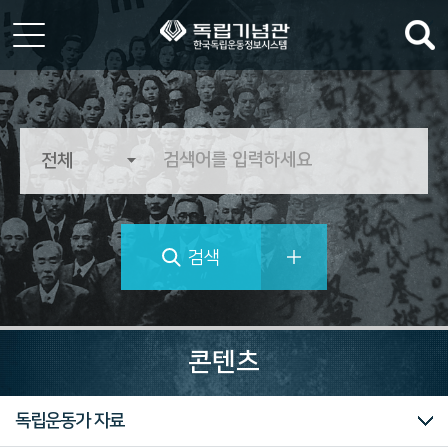
한
국
독
립
운
동
정
검색
보
시
스
템
역
사
콘텐츠
의
가
치
대한민국임시정부
독립운동가 자료
를
추