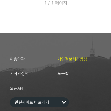
내가 이것을 蒐集하여 刊行하겠다
1 / 1 페이지
다. • 새 활자본은 독자의 편의를 위
고 기별하고 出版할 準備를 차렸더
해 원전을 활자화한 것이다. • 새 활
니, 平壤浿水考에 不滿한 點이 많으
자본 『朝鮮史硏究草』는 1929년
니 다시 修正하겠다는 丹齋(단재 신
朝鮮圖書株式會社에서 발행한 것
채호)의 편지가 왔었다. 그 편지 온
을 저본으로 하였으며, 내용이 일부
것이 맡기 어려운 出版許可를 맡은
빠진 경우에는 『東亞日報』에서
뒤라, 原稿를 멀리 보내어 修正하려
연재한 것을 참조하여 바로 잡았다.
다가, 또다시 許可를 맡아서 刊行하
• 새 활자본은 원전을 훼손하지 않
려 하면 時日이 많이 虛費될 뿐 아
고 단락, 구두점, 띄어쓰기만 현대
니라, 또한 다른 層節이 없지 아니
식으로 고쳤다. 원전에 명백한 오탈
할 것이므로 版을 거듭할 때나 기다
자가 있는 경우 바로 잡았다.• 현재
리라고 밀막아 回答하였더니, 그 뒤
사용하는 한자와 달라도 뜻이 같은
에 온 편지에는 一步 더 나아가 出
한자는 원전 그대로 두었다.• 한국,
이용약관
版을 中止할 수 있으면 좋겠다는 말
개인정보처리방침
중국 고전에서 인용한 자료의 내용
까지 있었다. 지금 著者 丹齋(단재
이 틀렸을 경우 이를 각주로 처리하
신채호)의 意思를 밝혀 보이기 爲하
여 바로 잡았다.• 색인은 새 활자본
여 뒤 편지 一節을 옮겨 적는
저작권정책
도움말
에 국한하였다.
다. 「所謂 史草는 寄送하던 當時
에 秀凡(신수범)의 일을 爲하여 自
心에도 不滿한 것이 많음을 不顧하
오픈API
고 해 보내기를 開始하였던 것이오,
그 뒤에는 昨年 秋에 兄의 편지 오
기 전에 此處에서 貿然히 어느 친구
의 約束을 받아 一篇 ×史를 만들기
로 許諾하였다가, 不意에 兄의 편지