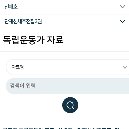
구
마이크로필름
미주흥사단
신문자료
의병자료
재한선교사보고문건
일제강점기 피해자 명부
대한인국민회
신채호
하
는
독
계봉우
김광제
김문택
김정규
김중건
문석환
민용호
박상진
박은식
방사겸
서상렬
서재필
송병선
송종익
신채호
안규홍
안창호
양기탁
유자명
윤복영
윤봉춘
이강
이강훈
이관구
이동휘
이인섭
이자해
이조승
임병찬
임한주
장인환
전기홍
전명운
조창용
조희제
최두영
최재형
한길수
헐버트
현순
기타
단재신채호전집2권
립
운
동
북우계봉우자료집1
북우계봉우자료집2
김광제선생유고집
백암박은식전집5권
백암박은식전집6권
단재신채호전집1권
단재신채호전집2권
단재신채호전집3권
단재신채호전집4권
단재신채호전집5권
단재신채호전집6권
단재신채호전집7권
단재신채호전집8권
단재신채호전집9권
우강양기탁전집1권
우강양기탁전집2권
우강양기탁전집3권
우강양기탁전집4권
장인환의 샌프란시스코의거 자료집Ⅰ
장인환의 샌프란시스코의거 자료집Ⅱ
전명운의 샌프란시스코의거 자료집Ⅰ
전명운의 샌프란시스코의거 자료집Ⅱ
최재형관계자료
현순문건1
현순문건2
현순문건3
현순문건4
현순문건5
현순문건6
현순문건7
단재신채호전집1권
단재신채호전집2권
단재신채호전집3권
단재신채호전집4권
단재신채호전집5권
단재신채호전집6권
단재신채호전집7권
단재신채호전집8권
단재신채호전집9권
독립운동가 자료
관
련
모
든
자
료
를
편
리
하
게
열
람
하
실
수
있
습