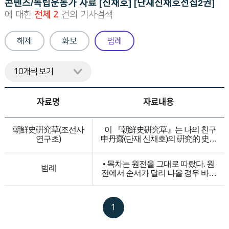
콘텐츠/독립운동가 자료 [신채호] [단재신채호전집2권]
니
에 대한
전체 2
건의 기사검색
다.
해제
화보
범례
자료명
자료내용
朝鮮史硏究草(조선사
이 『朝鮮史硏究草』는 나의 친구
연구초)
申丹齋(단재 신채호)의 硏究的 史論
若干篇을 蒐集한 것이니, 모두 한
번 新聞紙로 세상에 發表된 것이다.
• 목차는 원전을 그대로 따랐다. 원
異域에 飄泊하는 丹齋(단재 신채호)
범례
전에서 순서가 달리 나올 경우 바로
가 이것을 故國 新聞에 發表함에는
잡아 정리하였다. • 『朝鮮史硏究
間或 친구들의 書字로 勸한 힘도 없
草』는 『東亞日報』 1924년 10월
지 아니 하나, 대개는 若干의 原稿
20일~1925년 3월 16일까지 연재한
料를 얻어서 그의 四世의 一點 血肉
1
것을 영인 수록하였다.• 『朝鮮史硏
이라는 어린 아들 申秀凡(신수범)의
究草』는 1929년 朝鮮圖書株式會
養育費를 보태어 주려 한 것이다.
社에서 발행한 것을 영인 수록하였