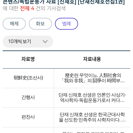
콘텐츠/독립운동가 자료 [신채호] [단재신채호전집1권]
니
에 대한
전체 4
건의 기사검색
다.
해제
화보
범례
자료명
자료내용
歷史란 무엇이뇨. 人類社會의
朝鮮史(조선사)
「我와 非我」의 鬪爭이 時間부터
發展하며 空間부터 擴大하는 心的
活動의 狀態의 記錄이니 世界史라
단재 신채호 선생은 언론인·사상가·
하면 世界人類가 그리 되어 온 狀態
간행사
역사학자·독립운동가로서 커다란
의 記錄이며 朝鮮史라면 朝鮮民族
족적을 남긴 한국근대사의 거목입
이 그리 되어 온 狀態의 記錄이니
니다. 우리 사회의 여러 분야에서
라. 무엇을 「我」라 하며 무엇을
단재 신채호 선생은 한국근대사학
단재(신채호)의 자취가 여전히 찬란
편찬사
「非我」라 하느뇨? 깊이 팔 것 없
을 선도한 민족주의 사학자이다. 또
한 빛을 발하고 있는 사실이 그것을
이 얕게 말하자면 무릇 主觀的 位置
한 그는 애국계몽운동과 그를 이은
증명합니다. 남다른 기개와 포부,
에 선 者를 我라 하고 그 外에는 非
항일민족언론을 주도한 언론인이
투철한 독립의지를 가졌던 단재(신