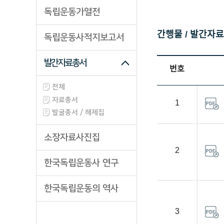
산업/생업류
독립운동가열전
과학/기술류
간행물 / 발간자
독립운동사적지보고서
동영상류
사진/필름류
발간자료총서
번호
전체
자료총서
1
발굴총서 / 해제집
소장자료사진집
2
한국독립운동사 연구
한국독립운동의 역사
3