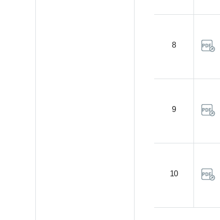
8
9
10