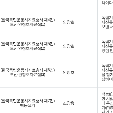
책이다
독립기
(한국독립운동사자료총서 제4집)
안창호
서신류
도산 안창호자료집(1)
보낸 
독립기
(한국독립운동사자료총서 제5집)
안창호
서신류
도산 안창호자료집(2)
있던 
독립기
(한국독립운동사자료총서 제6집)
서신류(
안창호
도산 안창호자료집(3)
을 첨
집하여
백농(白
한 시
(한국독립운동사자료총서 제7집)
조창용
에 투
백농실기
기(白農
지의 