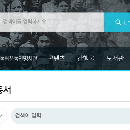
검
콘텐츠
간행물
도서관
독립운동인명사전
컬렉션
대한민국임시정부
교양총서
독립운동가 자료
독립운동가열전
총서
마이크로필름
독립운동사적지보고서
미주흥사단
발간자료총서
자료
신문자료
소장자료사진집
의병자료
한국독립운동사 연구