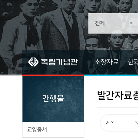
소장자료
한국
소장자료
소장자료 
전적류
기증자료
발간자료
간행물
문서류
중요자료
문화/예술/종교
즐겨찾는 
생활류
교양총서
군사류