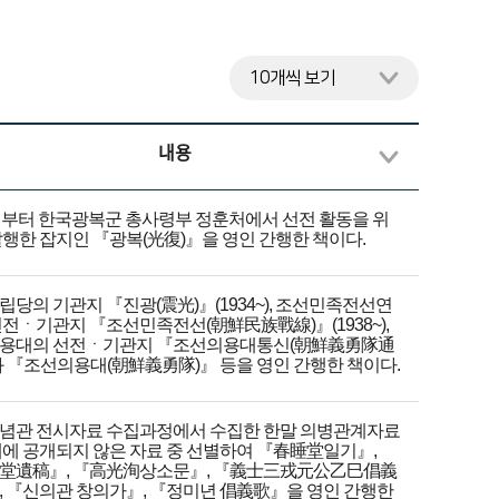
내용
1년부터 한국광복군 총사령부 정훈처에서 선전 활동을 위
발행한 잡지인 『광복(光復)』을 영인 간행한 책이다.
당의 기관지 『진광(震光)』(1934~), 조선민족전선연
선전ㆍ기관지 『조선민족전선(朝鮮民族戰線)』(1938~),
용대의 선전ㆍ기관지 『조선의용대통신(朝鮮義勇隊通
과 『조선의용대(朝鮮義勇隊)』 등을 영인 간행한 책이다.
념관 전시자료 수집과정에서 수집한 한말 의병관계자료
계에 공개되지 않은 자료 중 선별하여 『春睡堂일기』,
堂遺稿』, 『高光洵상소문』, 『義士三戎元公乙巳倡義
, 『신의관 창의가』, 『정미년 倡義歌』을 영인 간행한