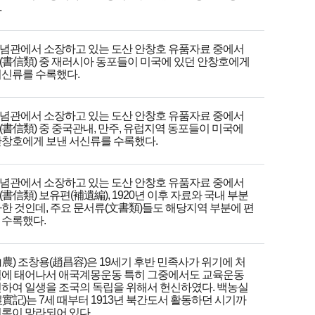
.
념관에서 소장하고 있는 도산 안창호 유품자료 중에서
(書信類) 중 재러시아 동포들이 미국에 있던 안창호에게
서신류를 수록했다.
념관에서 소장하고 있는 도산 안창호 유품자료 중에서
(書信類) 중 중국관내, 만주, 유럽지역 동포들이 미국에
안창호에게 보낸 서신류를 수록했다.
념관에서 소장하고 있는 도산 안창호 유품자료 중에서
書信類) 보유편(補遺編), 1920년 이후 자료와 국내 부분
가한 것인데, 주요 문서류(文書類)들도 해당지역 부분에 편
 수록했다.
農) 조창용(趙昌容)은 19세기 후반 민족사가 위기에 처
점에 태어나서 애국계몽운동 특히 그중에서도 교육운동
신하여 일생을 조국의 독립을 위해서 헌신하였다. 백농실
實記)는 7세 때부터 1913년 북간도서 활동하던 시기까
기록이 망라되어 있다.