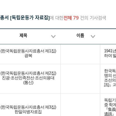
재한선교사보고문건
한국독립운동의 역사
일제강점기 피해자 명부
료총서 [독립운동가 자료집]
에 대한
전체 79
건의 기사검색
대한인국민회
제목
이름
(한국독립운동사자료총서 제1집)
194
광복
하여 
한국독립
(한국독립운동사자료총서 제2집)
맹의 
진광·조선민족전선·조선의용대
조선의
(통신)
訊)』
독립기
중 학
(한국독립운동사자료총서 제3집)
『集義
한말의병자료집
遺蹟』