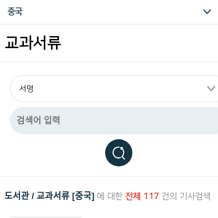
구
명부류
전기류
도록/화보류
논문류
비도서류
교지류
중국
하
는
독
한국
일본
중국
기타
교과서류
립
운
동
관
련
모
든
자
료
를
편
리
하
게
열
람
하
실
도서관 / 교과서류 [중국]
에 대한
전체 117
건의 기사검색
수
있
습