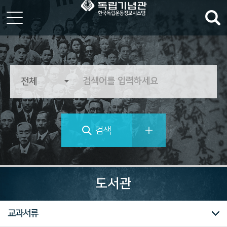
한
국
독
립
운
동
정
검색
보
시
스
템
역
사
도서관
의
가
치
쉬운검색
조합검색
단행본
연속간행물
신문류
관보류
문서류
교과서류
를
추