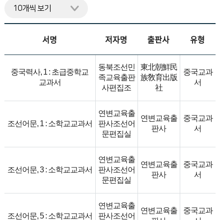
니
다.
서명
저자명
출판사
유형
동북조선민
東北朝鮮民
중국력사, 1 : 초급중학교
중국교과
족교육출판
族敎育出版
교과서
서
사편집조
社
연변교육출
연변교육출
중국교과
조선어문, 1 : 소학교교과서
판사조선어
판사
서
문편집실
연변교육출
연변교육출
중국교과
조선어문, 3 : 소학교교과서
판사조선어
판사
서
문편집실
연변교육출
연변교육출
중국교과
조선어문, 5 : 소학교교과서
판사조선어