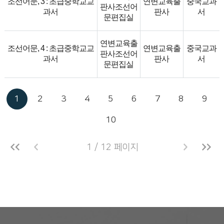
조선어문, 3 : 초급중학교교
연변교육출
중국교과
판사조선어
과서
판사
서
문편집실
연변교육출
조선어문, 4 : 초급중학교교
연변교육출
중국교과
판사조선어
과서
판사
서
문편집실
1
2
3
4
5
6
7
8
9
10
1 / 12 페이지