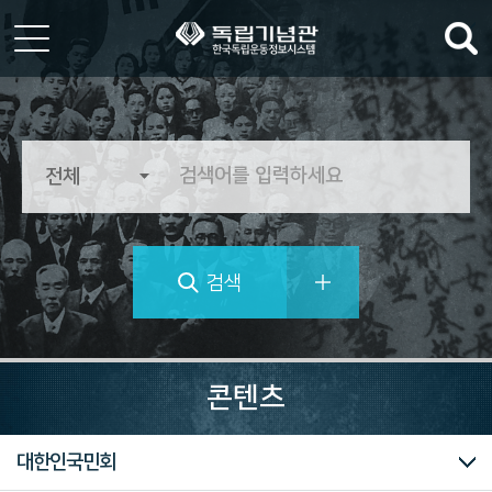
한
국
독
립
운
동
정
검색
보
시
스
템
역
사
콘텐츠
의
가
치
대한민국임시정부
독립운동가 자료
마이크로필름
미주흥사단
신문자료
의병자료
재한선교사보고문건
일제강점기 피해자 명부
대한인국민회
를
추