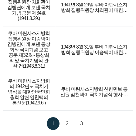
대회(일명 '현기식')를 계획, 추진하
집행위원장 차희관이
1941년 8월 29일 쿠바 마탄사스지
여 한인들의 애국심을 격동시키고
김병연에게 보낸 국치
방회 집행위원장 차희관이 대한인
인접국(미국)과의 우호를 증진시키
기념 공문 제34호
국민회 중앙상무부 총무 김병연에
게 하니 뉴욕 한인동포들을 대신하
(1941.8.29.)
게 국치기념과 관련해 보낸 공문이
여 삼가 축의를 표하며 성심으로 대
다. 마탄사스지방회는 1941년 8월
성공을 앙망한다고 했다.
29일 오후 6시 집행위원장 차희관
쿠바 마탄사스지방회
의 사회로 국치기념 행사를 거행하
집행위원장 이승택이
였다. 기념식에서 주요 역할을 맡은
김병연에게 보낸 통상
1943년 8월 31일 쿠바 마탄사스지
인사는 이세창, 박창운, 고창덕, 이
회와 국치기념 보고
방회 집행위원장 이승택이 대한인
산호, 주희염, 호갑년, 양춘명 등이
공문 제32호 - 통상회
국민회 중앙상무부 총무 김병연에
다.
의 및 국치기념식 관
게 통상회 결의 내용과 국치기념 행
한 건(1943.8.31.)
사를 보고한 공문이다. 마탄사스지
방회는 8월 29일 통상회를 열고 재
큐한족단 유지 방침의 문제를 논의
쿠바 마탄사스지방회
하기 위해 9월 5일 하바나에서 소집
의 1942년도 국치기
쿠바 마탄사스지방회 신한민보 통
하는 임시대표대회에 고문 겸 감찰
념식을 대한인국민회
신원 임천택이 국치기념식 행사 내
위원 임천택을 파송하기로 의결했
총회 알린 임천택의
용을 대한인국민회총회에 알린 통
음을 알렸다. 그리고 국치기념행사
통신문(1942.9.6.)
신문이다. 마탄사스지방회와 대한
를 본 지방회관에서 대한여자애국
여자애국단 마탄사스지부가 연합
단 마탄사스지부와 연합으로 8월
으로 1942년 8월 29일 오후 8시에
29일 하오 8시에 임천택의 사회로
본 지방회관에서 거행했다. 민성국
1
2
3
거행한 것과 현 본 지방에서 돌고
어학교 학생들과 여성들이 무궁화
있는 유행병 상황, 8월 7일 본 지방
가를 합창했고 집행위원장 이승택
회 대표 3인과 공산당총회 회장 겸