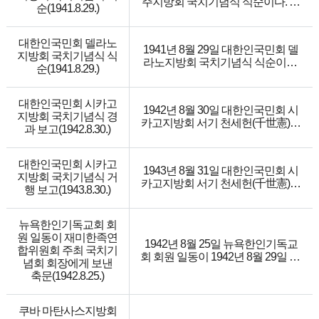
주지방회 국치기념식 식순이다. 식
의리를 갖고 나가고 모든 일에 단결
순(1941.8.29.)
(곽정순), 국치기념사(위원장 천세
순은 개회(주석), 기도(송목사), 취지
을 이루면 독립이 완성된다고 하는
헌), 감상, 기념금, 애국가, 폐식 순이
(주석), 국치 약사(이목사), 독창, 기
내용의 연설을 했으며, 2) 식순은 개
다.
념묵도, 연설, 기념수전(收錢), 애국
대한인국민회 델라노
회, 취지설명(장안력), 애국가, 기도
1941년 8월 29일 대한인국민회 델
가, 폐회 순이다.
지방회 국치기념식 식
(김성실), 축사(장현주), 독창(내나
라노지방회 국치기념식 식순이다.
순(1941.8.29.)
라: 전루씨), 연설(박유병), 기념금
식순은 개회(애국가 1,2절), 취지(주
(7.52원), 폐식 순이다.
석), 기도(박충섭 장로), 기념사(김탁
목사), 수의(윤혁), 기념금 수봉
대한인국민회 시카고
1942년 8월 30일 대한인국민회 시
(12.25원), 폐회(애국가 3,4절)
지방회 국치기념식 경
카고지방회 서기 천세헌(千世憲)이
과 보고(1942.8.30.)
중앙상무부 총무 김병연에게 보낸
국치기념식 경과 보고이다. 1) 위원
장 한장석의 유고로 총무 나재운이
대한인국민회 시카고
1943년 8월 31일 대한인국민회 시
한인예배당에서 기념식을 주재하
지방회 국치기념식 거
카고지방회 서기 천세헌(千世憲)이
고 기금 10.60원을 모금했으며, 2)
행 보고(1943.8.30.)
중앙상무부 총무 김병연에게 보낸
식순은 애국가, 기도, 취지(총무 나
재무보고이다. 1) 8월 29일 하오 4시
재원), 국치사(國恥史), 창가, 축사
에 한인예배당에서 기념식을 거행
뉴욕한인기독교회 회
(천세헌), 현기식, 기념사(강영문),
했으며, 2) 식순은 개회, 애국가, 취
원 일동이 재미한족연
기념금, 폐식 순이다.
1942년 8월 25일 뉴욕한인기독교
지(洪順甲), 국치기념사(金光源), 연
합위원회 주최 국치기
회 회원 일동이 1942년 8월 29일 LA
설(廉光燮), 기념 수금(12원), 폐식
념회 회장에게 보낸
시청에서 역사적인 현기식을 거행
순이다.
축문(1942.8.25.)
하는 재미한족연합위원회에 지지
와 성원을 보낸다는 축하 글이다.
재미한족연합위원회가 국치기념
쿠바 마탄사스지방회