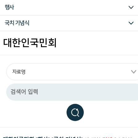
구
행사
하
는
독
대한인국민회
장인환·전명운의거
대한민국 임시정부
국제회의
재미한족연합위원회
재정
행사
북미 단체
하와이 단체
여성 단체
외국 기관/단체
전적류
문서류
사진류
선언서/격문/전단류
신문류
통신문
국치 기념식
립
운
동
중앙총회
북미지방총회
북미지방회
멕시코지방회
쿠바지방회
북미 대한인국민회
하와이지방총회
하와이지방회
하와이 대한인국민회
시베리아지방총회
필리핀지방회
신한민보
공문서
서한
의연금
영수증
회계
기타
대한적십자회
대한민국 임시정부
파리 한국통신부
필라델피아 한국통신부
구미위원부
주미외교위원부
뉴욕 소약국민동맹회의
파리강화회의
루체른 국제사회주의대회
카이로회담
샌프란시스코회의
미소공동위원회
공문서
서한
전보
회의록
결의안
회계
기타
의무금
의연금
인구세
영수증
회계
국민회창립 기념식
3.1절 기념식
국치 기념식
순국선열 기념식
현기식
필라델피아 한인자유대회
기타
공립협회
신한회
재미한인학생단
미주한인학생원동선교회
한국친우회
한인공제회
북미대한인유학생총회
조선민족혁명당 북미총지부
고려경제회
재미한인상업회의소
한인구제회
기타
누아누 한인YMCA
하와이국민회 임시연합중앙회
한인공동회
대조선독립단
대한여자애국단
신한부인회
나성부인친애회
대한부인구제회
대한인부인회북미총회
미국 의회
미국 단체
기타
단행본
화보/도록
연간물
기타
공문서
서한
전보
기타
흑백사진
격문
결의문
선언서
전단
청원서
취지서
포고문
기타
국민보
태평양주보
북미시보
기타
구미위원부 통신
신형호 통신
국민회창립 기념식
3.1절 기념식
국치 기념식
순국선열 기념식
현기식
필라델피아 한인자유대회
기타
대한인국민회
관
련
모
든
자
료
를
편
리
하
게
열
람
하
실
수
있
습