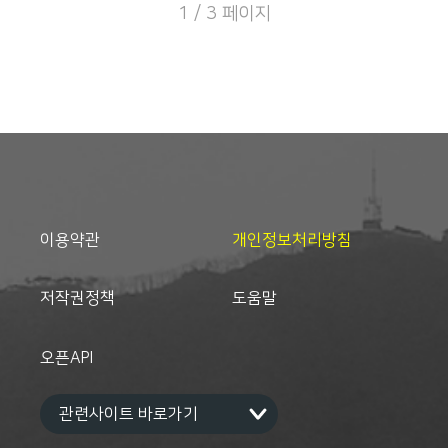
의 식사, 이체창의 국치기념약사,
1 / 3 페이지
정무부 주임 간의 오찬 회동 등을
대한여자애국단지부장 박희경, 차
대한인국민회 중앙상무부에 보고
희관, 장영기의 축사가 있었고 현기
했다.
식을 거행하며 삼천리강산의 합창
과 만세삼창, 순국선열을 위한 묵
념, 이산호, 호갑년, 양춘명의 연설
이 있었다. 그 외 이성실 부부의 득
남 소식도 알렸다.
이용약관
개인정보처리방침
저작권정책
도움말
오픈API