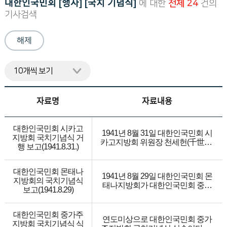
대한인국민회 [행사] [국치 기념식]
에 대한
전체 24
건의
니
기사검색
다.
해제
자료명
자료내용
대한인국민회 시카고
1941년 8월 31일 대한인국민회 시
지방회 국치기념식 거
카고지방회 위원장 천세헌(千世憲)
행 보고(1941.8.31.)
이 대한인국민회 중앙상무부 총무
김병연에게 보낸 국치기념식 보고
서이다. 1) 시카고지방회 국치기념
대한인국민회 몬태나
1941년 8월 29일 대한인국민회 몬
식 순서, 국치기념금(7.50원), 국민
지방회의 국치기념식
태나지방회가 대한인국민회 중앙
회 국치기념사를 중앙상무부에 보
보고(1941.8.29)
상무부 총무 김병연에게 보낸 국치
내고, 이중 국치기념사를 신한민보
기념식 보고서이다. 1) 친목회 회관
에 실어줄 것을 요구했으며, 2) 식순
에서 국치기념 행사를 열었는데, 박
대한인국민회 중가주
은 애국가, 취지(주석, 지방대표원
연도미상으로 대한인국민회 중가
유병 목사가 희망과 정의와 인도적
지방회 국치기념식 식
강영문), 기도, 찬가, 국치 약사, 풍금